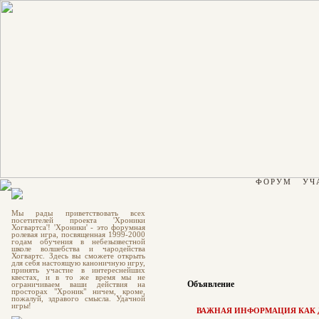
ФОРУМ
УЧ
Мы рады приветствовать всех
посетителей проекта 'Хроники
Хогвартса'! 'Хроники' - это форумная
ролевая игра, посвященная 1999-2000
годам обучения в небезызвестной
школе волшебства и чародейства
Хогвартс. Здесь вы сможете открыть
для себя настоящую каноничную игру,
принять участие в интереснейших
квестах, и в то же время мы не
Объявление
ограничиваем ваши действия на
просторах "Хроник" ничем, кроме,
пожалуй, здравого смысла. Удачной
игры!
ВАЖНАЯ ИНФОРМАЦИЯ КАК Д