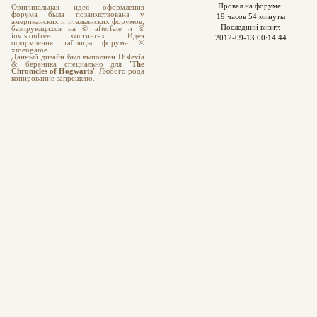
Провел на форуме:
Оригинальная идея оформления
форума была позаимствована у
19 часов 54 минуты
американских и итальянских форумов,
Последний визит:
базирующихся на © afterfate и ©
invisionfree хостингах. Идея
2012-09-13 00:14:44
оформления таблицы форума ©
xmengame.
Данный дизайн был выполнен Dislevia
& береника специально для
'The
Chronicles of Hogwarts'
. Любого рода
копирование запрещено.